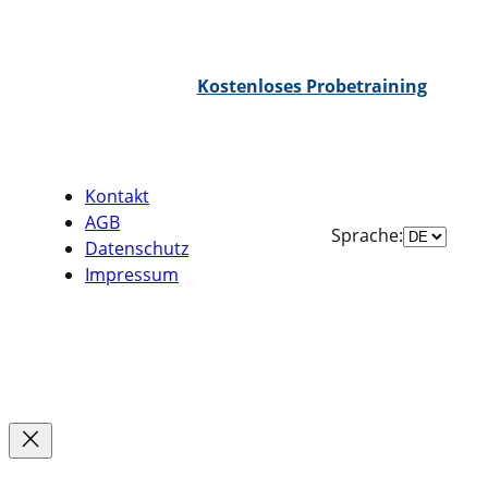
WhatsApp Chat
Kostenloses Probetraining
Kontakt
AGB
Sprache
Sprache:
Datenschutz
auswähle
Impressum
Facebook
Instagram
TikTok
YouTube
WhatsApp
Google