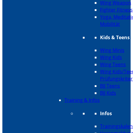
Wing Weapon
Fighter Fitness
Yoga, Meditati
Mobilität
Kids & Teens
Wing Minis
Wing Kids
Wing Teens
Wing Kids/Tee
Prüfungskriter
BJJ Teens
BJJ Kids
Training & Infos
Infos
Trainingskale