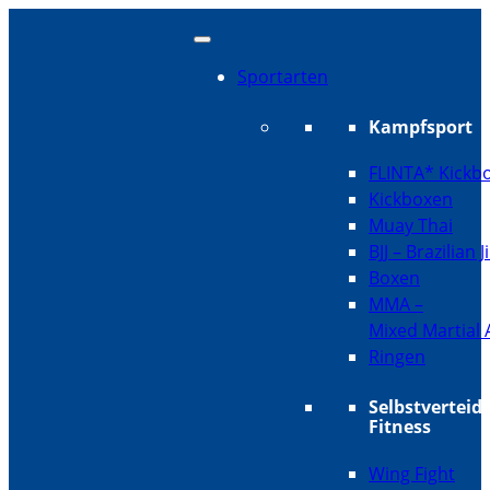
Sportarten
Kampfsport
FLINTA* Kickb
Kickboxen
Muay Thai
BJJ – Brazilian J
Boxen
MMA –
Mixed Martial 
Ringen
Selbstverteid
Fitness
Wing Fight