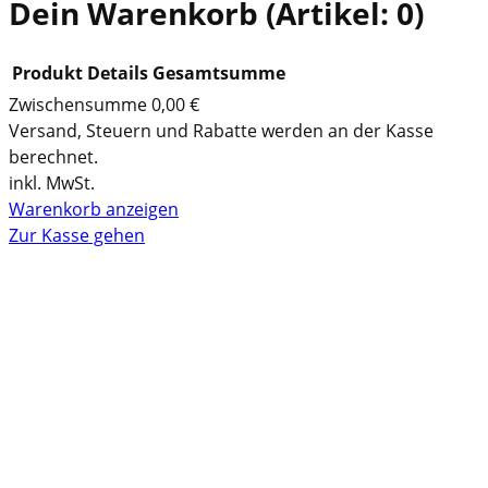
Dein Warenkorb
(Artikel: 0)
Produkt
Details
Gesamtsumme
Zwischensumme
0,00 €
P
Versand, Steuern und Rabatte werden an der Kasse
berechnet.
r
inkl. MwSt.
o
Warenkorb anzeigen
d
Zur Kasse gehen
u
k
t
e
i
m
W