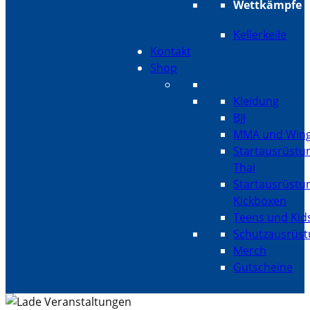
Wettkämpfe
Kellerkeile
Kontakt
Shop
Kleidung
BJJ
MMA und Wing
Startausrüstu
Thai
Startausrüstu
Kickboxen
Teens und Kid
Schutzausrüs
Merch
Gutscheine