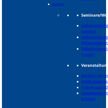
Events
Seminare/Wo
Selbstverteidi
Familien
Selbstverteidi
Alltagsgegens
Selbstbehaupt
Frauen
Veranstaltun
Barfight Semi
Kindergeburts
Trainerausbil
Gewaltprävent
Schulen