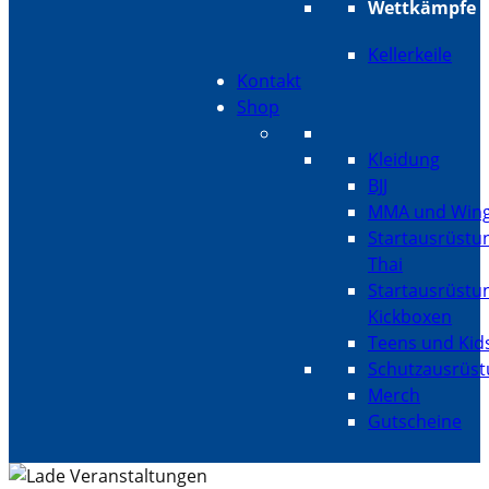
Wettkämpfe
Kellerkeile
Kontakt
Shop
Kleidung
BJJ
MMA und Wing
Startausrüstu
Thai
Startausrüstu
Kickboxen
Teens und Kid
Schutzausrüs
Merch
Gutscheine