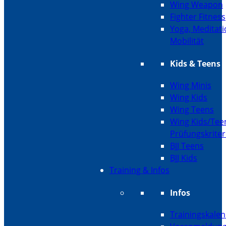
Wing Weapon
Fighter Fitness
Yoga, Meditati
Mobilität
Kids & Teens
Wing Minis
Wing Kids
Wing Teens
Wing Kids/Tee
Prüfungskriter
BJJ Teens
BJJ Kids
Training & Infos
Infos
Trainingskale