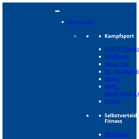
Sportarten
Kampfsport
FLINTA* Kickb
Kickboxen
Muay Thai
BJJ – Brazilian J
Boxen
MMA –
Mixed Martial 
Ringen
Selbstverteid
Fitness
Wing Fight