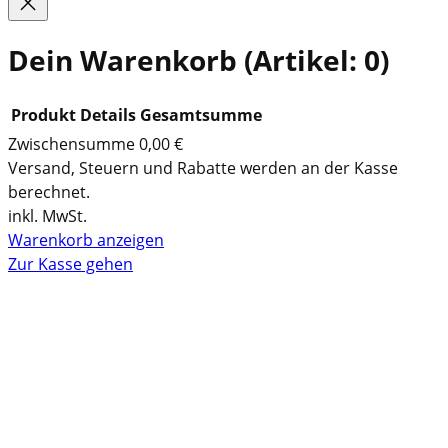
Dein Warenkorb
(Artikel: 0)
Produkt
Details
Gesamtsumme
Zwischensumme
0,00 €
P
Versand, Steuern und Rabatte werden an der Kasse
berechnet.
r
inkl. MwSt.
o
Warenkorb anzeigen
d
Zur Kasse gehen
u
k
t
e
i