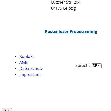
Lützner Str. 204
04179 Leipzig
WhatsApp Chat
Kostenloses Probetraining
Kontakt
AGB
Sprache
Sprache:
Datenschutz
auswähle
Impressum
Facebook
Instagram
TikTok
YouTube
WhatsApp
Google