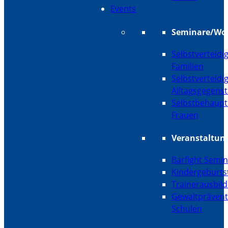
Events
Seminare/Wo
Selbstverteidi
Familien
Selbstverteidi
Alltagsgegens
Selbstbehaupt
Frauen
Veranstaltun
Barfight Semi
Kindergeburts
Trainerausbil
Gewaltprävent
Schulen