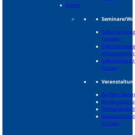
Events
Seminare/Wo
Selbstverteidi
Familien
Selbstverteidi
Alltagsgegens
Selbstbehaupt
Frauen
Veranstaltun
Barfight Semi
Kindergeburts
Trainerausbil
Gewaltprävent
Schulen