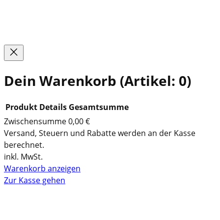
Facebook
Instagram
TikTok
YouTube
WhatsApp
Google
Dein Warenkorb
(Artikel: 0)
Produkt
Details
Gesamtsumme
Zwischensumme
0,00 €
P
Versand, Steuern und Rabatte werden an der Kasse
berechnet.
r
inkl. MwSt.
o
Warenkorb anzeigen
d
Zur Kasse gehen
u
k