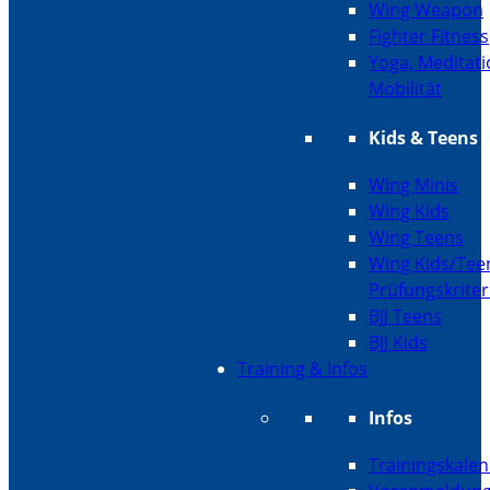
Wing Weapon
Fighter Fitness
Yoga, Meditati
Mobilität
Kids & Teens
Wing Minis
Wing Kids
Wing Teens
Wing Kids/Tee
Prüfungskriter
BJJ Teens
BJJ Kids
Training & Infos
Infos
Trainingskale