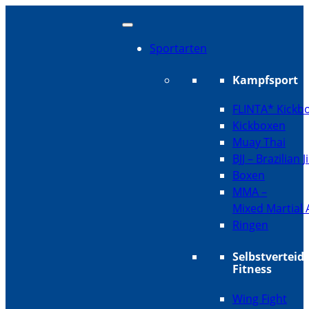
Sportarten
Kampfsport
FLINTA* Kickb
Kickboxen
Muay Thai
BJJ – Brazilian J
Boxen
MMA –
Mixed Martial 
Ringen
Selbstverteid
Fitness
Wing Fight