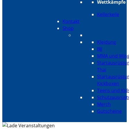
Wettkämpfe
Kellerkeile
Kontakt
Shop
Kleidung
BJJ
MMA und Wing
Startausrüstu
Thai
Startausrüstu
Kickboxen
Teens und Kid
Schutzausrüs
Merch
Gutscheine